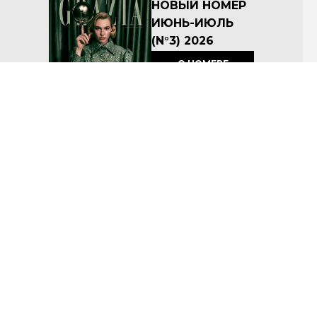
НОВЫЙ НОМЕР
ИЮНЬ-ИЮЛЬ
(N°3) 2026
О НОМЕРЕ
КУПИТЬ
Архив номеров
Соглашение об условиях размещения материалов на сайте
Политика по защите персональных данных ООО «Премиум Индепендент Медиа»
© ООО «Премиум Индепендент Медиа» 2008-2026
Название: Grazia
Учредитель: ООО «Премиум Индепендент Медиа»
Адрес учредителя и издателя: 117105, г. Москва, вн.тер.г. муниципальный округ Донской, ш
Варшавское, д. 9 стр. 1
Адрес редакции: 117105, г. Москва, вн.тер.г. муниципальный округ Донской, ш Варшавское, д. 9 стр.
1
Главный редактор: Макарова А.А.
Телефон редакции: 7 (495) 252-09-99
Электронная почта:
a.kushtina@imedia.ru
Знак информационной продукции: 16+
Регистрационный номер Эл № ФС77–77623 от 29 января 2020 г, зарегистрировано в Федеральной