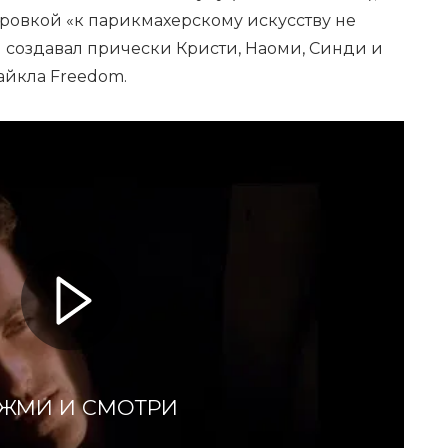
ировкой «к парикмахерскому искусству не
он создавал прически Кристи, Наоми, Синди и
йкла Freedom.
ЖМИ И СМОТРИ