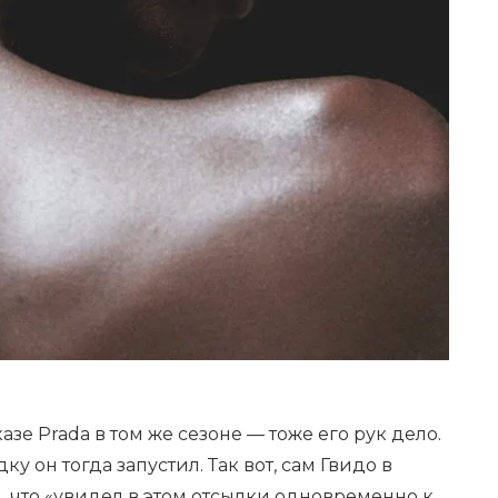
азе Prada в том же сезоне — тоже его рук дело.
у он тогда запустил. Так вот, сам Гвидо в
 что «увидел в этом отсылки одновременно к