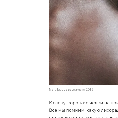
Marc Jacobs весна-лето 2019
К слову, короткие челки на пок
Все мы помним, какую лихорадк
одном из интервью признался,