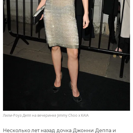
Лили-Роуз Депп на вечеринке Jimmy Choo x KAIA
Несколько лет назад дочка Джонни Деппа и