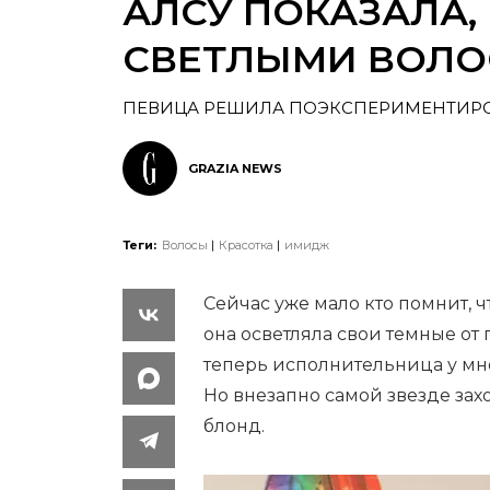
АЛСУ ПОКАЗАЛА,
СВЕТЛЫМИ ВОЛ
ПЕВИЦА РЕШИЛА ПОЭКСПЕРИМЕНТИР
GRAZIA NEWS
Теги:
Волосы
Красотка
имидж
Сейчас уже мало кто помнит, 
она осветляла свои темные от 
теперь исполнительница у мно
Но внезапно самой звезде зах
блонд.