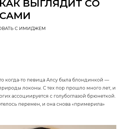
 КАК ВЫГЛЯДИТ СО
ОСАМИ
ОВАТЬ С ИМИДЖЕМ
что когда-то певица Алсу была блондинкой —
природы локоны. С тех пор прошло много лет, и
гих ассоциируется с голубоглазой брюнеткой.
отелось перемен, и она снова «примерила»