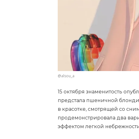
@alsou_a
15 октября знаменитость опуб
предстала пшеничной блондин
в красотке, смотрящей со сни
продемонстрировала два вари
эффектом легкой небрежност