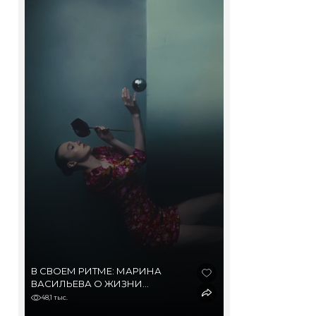
В СВОЕМ РИТМЕ: МАРИНА
ВАСИЛЬЕВА О ЖИЗНИ
В ДЕРЕВНЕ И МЕГАПОЛИСЕ,
48,1 тыс.
ВЫГОРАНИИ И ОДНОЙ