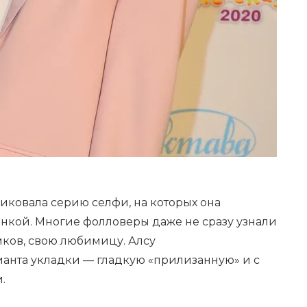
ликовала серию селфи, на которых она
кой. Многие фолловеры даже не сразу узнали
мков, свою любимицу. Алсу
анта укладки — гладкую «прилизанную» и с
и.