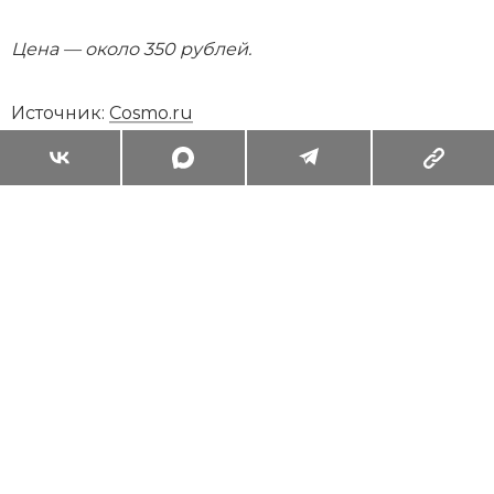
Цена — около 350 рублей.
Источник:
Cosmo.ru
Суперзум: главные моменты лета в
максимальном приближении
Читать
Поделиться