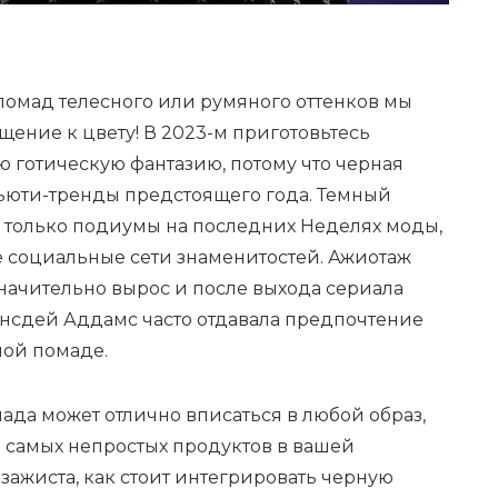
помад телесного или румяного оттенков мы
ение к цвету! В 2023-м приготовьтесь
ю готическую фантазию, потому что черная
бьюти-тренды предстоящего года. Темный
е только подиумы на последних Неделях моды,
е социальные сети знаменитостей. Ажиотаж
начительно вырос и после выхода сериала
энсдей Аддамс часто отдавала предпочтение
мной помаде.
мада может отлично вписаться в любой образ,
з самых непростых продуктов в вашей
зажиста, как стоит интегрировать черную