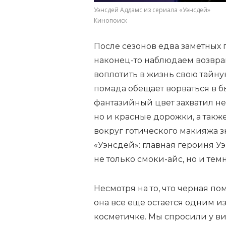
Уэнсдей Аддамс из сериала «Уэнсдей»
Кинопоиск
После сезонов едва заметных 
наконец-то наблюдаем возвращ
воплотить в жизнь свою тайну
помада обещает ворваться в 
фантазийный цвет захватил н
но и красные дорожки, а такж
вокруг готического макияжа з
«Уэнсдей»: главная героиня У
не только смоки-айс, но и те
Несмотря на то, что черная по
она все еще остается одним и
косметичке. Мы спросили у ви