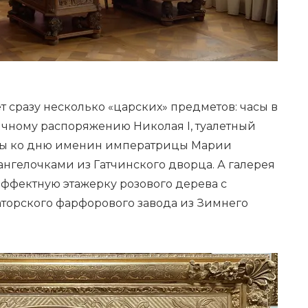
т сразу несколько «царских» предметов: часы в
ичному распоряжению Николая I, туалетный
мы ко дню именин императрицы Марии
ангелочками из Гатчинского дворца. А галерея
эффектную этажерку розового дерева с
орского фарфорового завода из Зимнего