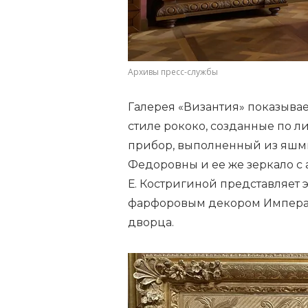
Архивы пресс-службы
Галерея «Византия» показывае
стиле рококо, созданные по л
прибор, выполненный из яш
Федоровны и ее же зеркало с 
Е. Костригиной представляет 
фарфоровым декором Императ
дворца.