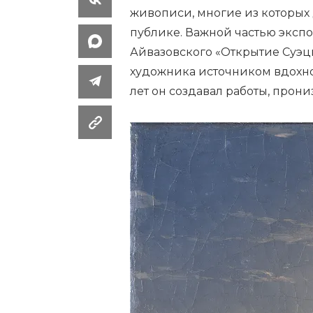
живописи, многие из которых
публике. Важной частью экспоз
Айвазовского «Открытие Суэцк
художника источником вдохно
лет он создавал работы, прон