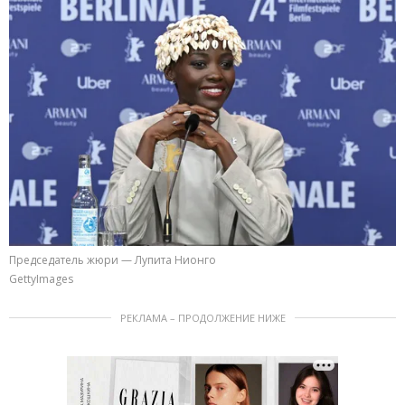
Председатель жюри — Лупита Нионго
GettyImages
РЕКЛАМА – ПРОДОЛЖЕНИЕ НИЖЕ