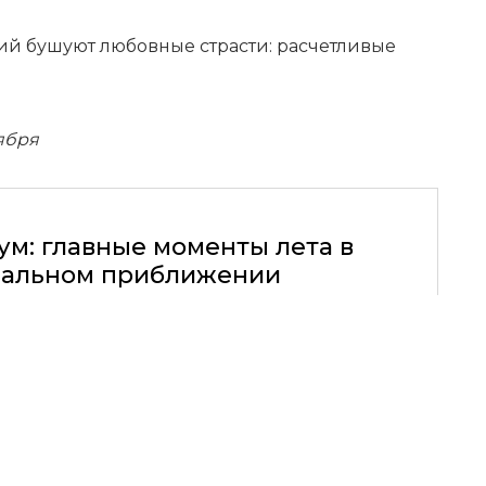
й бушуют любовные страсти: расчетливые
тября
ум: главные моменты лета в
альном приближении