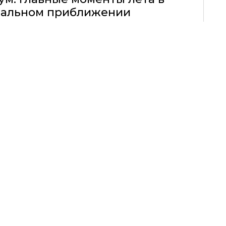
альном приближении
18.09.2013, 20:05
ШИЛА МОДНЫЙ
ВЕЧЕРИНКА КОМПАНИИ LAMODA.RU «IT GIRLS –