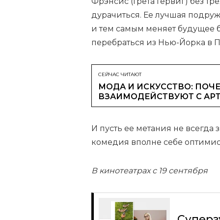
Фрэнсис (Грета Гервиг) без тр
дурачиться. Ее лучшая подруж
и тем самым меняет будущее 
перебраться из Нью-Йорка в 
СЕЙЧАС ЧИТАЮТ
МОДА И ИСКУССТВО: ПОЧЕ
ВЗАИМОДЕЙСТВУЮТ С АР
И пусть ее метания не всегда 
комедия вполне себе оптимис
В кинотеатрах с 19 сентября
Суперз