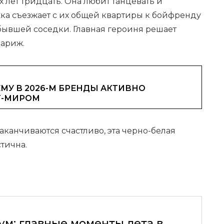
ех лет тридцать. Она любит танцевать и
ка съезжает с их общей квартиры к бойфренду
бывшей соседки. Главная героиня решает
Париж.
МУ В 2026-М БРЕНДЫ АКТИВНО
Т-МИРОМ
заканчиваются счастливо, эта черно-белая
тична.
ум: главные моменты лета в