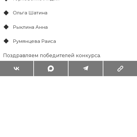
Ольга Шатина
Рыклина Анна
Румянцева Раиса
Поздравляем победителей конкурса.
Суперзум: главные моменты лета в
максимальном приближении
Читать