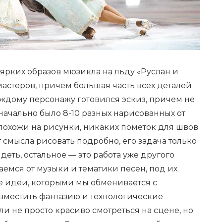
ярких образов мюзикла на льду «Руслан и
астеров, причем большая часть всех деталей
ждому персонажу готовился эскиз, причем не
значально было 8-10 разных нарисованных от
похожи на рисунки, никаких пометок для швов
 смысла рисовать подробно, его задача только
ядеть, остальное — это работа уже другого
аемся от музыки и тематики песен, под их
 идеи, которыми мы обменивается с
овместить фантазию и технологические
ли не просто красиво смотреться на сцене, но