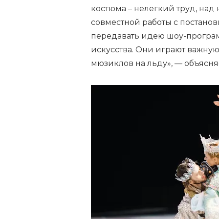
костюма – нелегкий труд, над 
совместной работы с постано
передавать идею шоу-програ
искусства. Они играют важную
мюзиклов на льду», — объясня