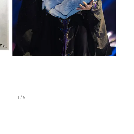
1 / 5
рядов для каждого шоу создаются отдельно:
нельзя придумать что-то универсальное,
пектаклей. К примеру, в "Руслане и Людмиле"