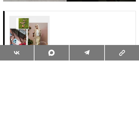
Суперзум: главные моменты лета в
максимальном приближении
Читать
Поделиться
ЖИЗНЬ ВОКРУГ
ОБО ВСЁМ
31.07.2026, 10:00