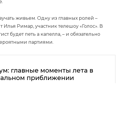
е.
звучать живьем. Одну из главных ролей –
 Илья Римар, участник телешоу «Голос». В
т будет петь а капелла, – и обязательно
вероятными партиями.
ум: главные моменты лета в
альном приближении