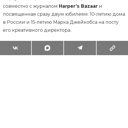
совместно с журналом
Harper’s Bazaar
и
посвященная сразу двум юбилеям: 10-летию дома
в России и 15-летию Марка Джейкобса на посту
его креативного директора.
Суперзум: главные моменты лета в
максимальном приближении
Читать
Поделиться