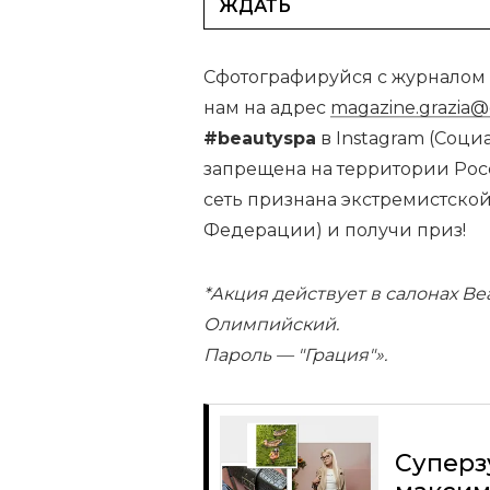
ЖДАТЬ
Сфотографируйся с журналом Gr
нам на адрес
magazine.grazia@
#beautyspa
в Instagram (Соци
запрещена на территории Рос
сеть признана экстремистско
Федерации) и получи приз!
*Акция действует в салонах Bea
Олимпийский.
Пароль — "Грация"».
Суперз