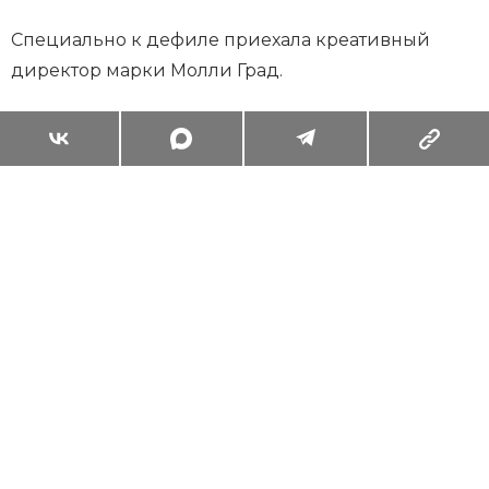
Специально к дефиле приехала креативный
директор марки Молли Град.
Суперзум: главные моменты лета в
максимальном приближении
Читать
Поделиться