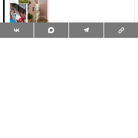
Суперзум: главные моменты лета в
максимальном приближении
Читать
Поделиться
КРАСОТА
БЬЮТИ-КЕЙС
30.07.2026, 16:28
ДЕНЬ С ГЛАВНЫМ РЕДАКТОРОМ:
КАК ВЫГЛЯДИТ МОЯ БЬЮТИ-
РУТИНА В РАБОЧИЕ БУДНИ