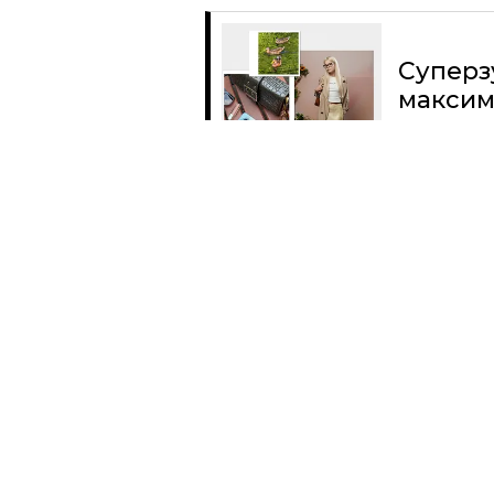
Суперз
максим
Читать
Поделиться
КУЛЬТУРНЫЙ КОД
ИСКУССТВО
МОДНОЕ ЛЕТО
ЖУРНАЛ GRAZIA И СЕТЬ МАГАЗИНОВ Н