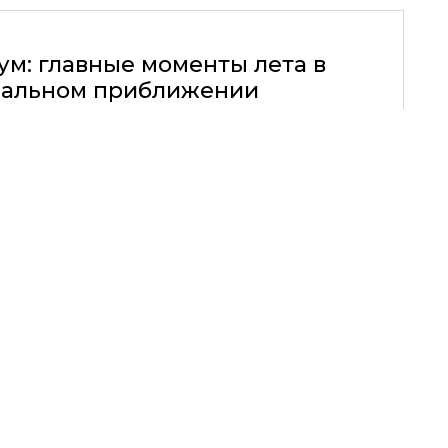
ум: главные моменты лета в
альном приближении
01.06.2012, 00:00
ОБНОВЛЕНО
07.02.2026, 03:58
ИЖНЕГО БЕЛЬЯ И КУПАЛЬНИКОВ INCANTO