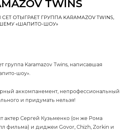
AMAZOV TWINS
 СЕТ ОТЫГРАЕТ ГРУППА KARAMAZOV TWINS,
ШЕМУ «ШАПИТО-ШОУ»
ет группа Karamazov Twins, написавшая
апито-шоу».
орный аккомпанемент, непрофессиональный
ельного и придумать нельзя!
т актер Сергей Кузьменко (он же Рома
л фильма) и диджеи Govor, Chizh, Zorkin и