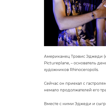
Американец Трэвис Эджеди (н
Pictureplane, – основатель д
художников Rhinoceropolis.
Сейчас он приехал с гастролям
немало продолжателей его тр
Вместе с ними Эджеди и сыгра