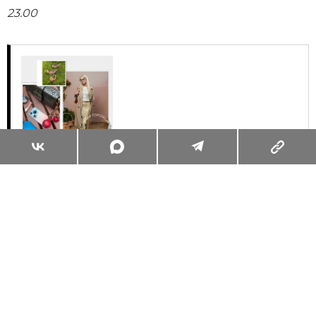
23.00
Суперзум: главные моменты лета в
максимальном приближении
Читать
Поделиться
КУЛЬТУРНЫЙ КОД
ИСКУССТВО
20.10.2012, 00:00