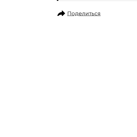
Поделиться
ЖИЗНЬ ВОКРУГ
ОБО ВСЁМ
СУПЕРЗУМ: ГЛАВ
В МАКСИМАЛЬНО
РЕДАКТОР GRAZIA ПРОВЕЛА САМЫЙ НА
PRO MAX
РЕДАКЦИЯ САЙТА