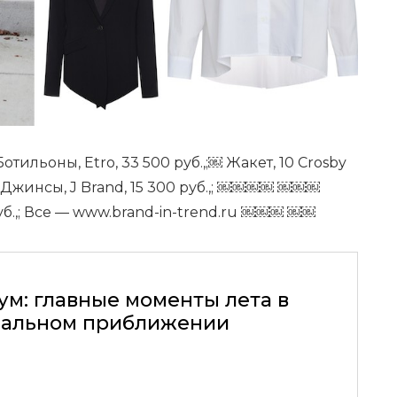
Ботильоны, Etro, 33 500 руб.,;￼ Жакет, 10 Crosby
￼Джинсы, J Brand, 15 300 руб.,; ￼￼￼￼ ￼￼￼
руб.,; Все — www.brand-in-trend.ru ￼￼￼ ￼￼
ум: главные моменты лета в
альном приближении