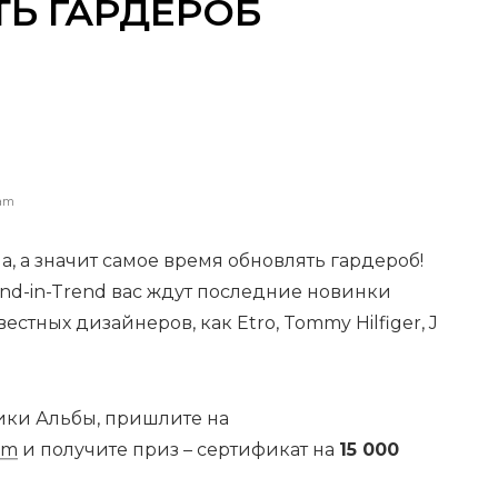
Ь ГАРДЕРОБ
Lam
а, а значит самое время обновлять гардероб!
and-in-Trend вас ждут последние новинки
вестных дизайнеров, как Etro, Tommy Hilfiger, J
сики Альбы, пришлите на
om
и получите приз – сертификат на
15 000