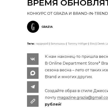
ВРЕМЯ ОБНОВЛЯТ
КОНКУРС ОТ GRAZIA И BRAND-IN-TREND
GRAZIA
Теги:
гардероб
Ботильоны
Tommy Hilfiger
Etro
Derek 
К нам наконец-то пришла весн
В Online Department Store* Br
сезона весна – лето от таких из
Brand и многих других.
Создайте образ в стиле Джес
почту
magazine.grazia@gmail.c
рублей
!