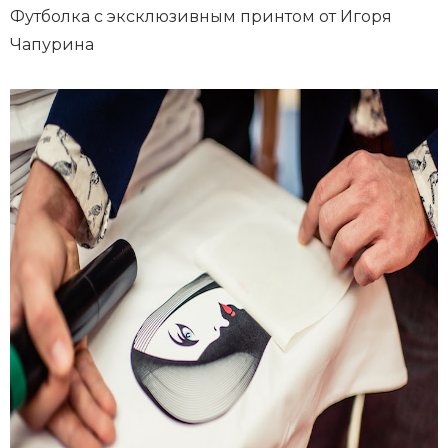
Футболка с эксклюзивным принтом от Игоря
Чапурина
СЕЙЧАС ЧИТАЮТ
МОДА И ИСКУССТВО: ПОЧЕМУ В 2026-М
БРЕНДЫ АКТИВНО ВЗАИМОДЕЙСТВУЮТ С
АРТ-МИРОМ