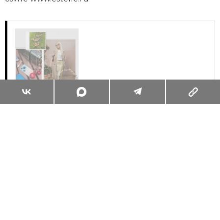
Суперзум: главные моменты лета в
максимальном приближении
Читать
Поделиться
ЖИЗНЬ ВОКРУГ
ОБО ВСЁМ
31.07.2026, 10:00