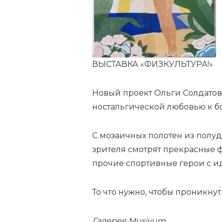
ВЫСТАВКА «ФИЗКУЛЬТУРА!»
Новый проект Ольги Солдато
ностальгической любовью к б
С мозаичных полотен из полуд
зрителя смотрят прекрасные 
прочие спортивные герои с 
То что нужно, чтобы проникну
Галерея Musivum,