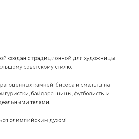
вой создан с традиционной для художницы
ольшому советскому стилю.
рагоценных камней, бисера и смальты на
фигуристки, байдарочницы, футболисты и
идеальными телами.
ться олимпийским духом!