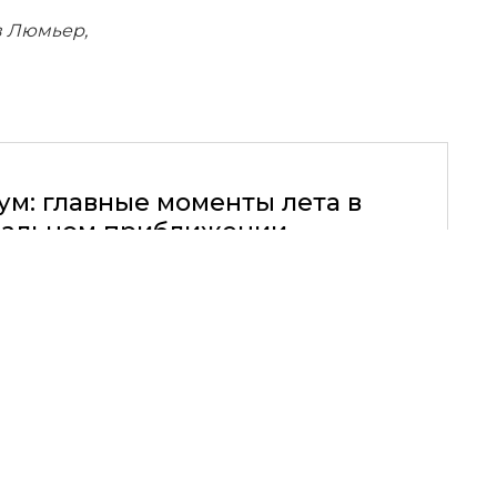
в Люмьер,
ум: главные моменты лета в
альном приближении