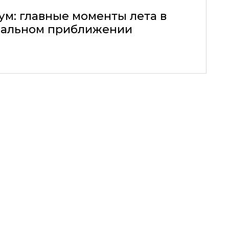
ум: главные моменты лета в
альном приближении
17.02.2014, 20:36
Е ЖЕНЩИНЫ»
Х ПИСАТЕЛЕЙ О НАШИХ СООТЕЧЕСТВЕННИЦАХ
ГО СБОРНИКА.