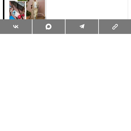
Суперзум: главные моменты лета в
максимальном приближении
Читать
Поделиться
КУЛЬТУРНЫЙ КОД
ИСКУССТВО
15.10.2013, 03:37
ВЫСТАВКА. «ДУША ЖЕНЩИНЫ И
МУЖСКИЕ АРХЕТИПЫ ЧЕРЕЗ ВЕКА»
СМОТРЕТЬ ЭКСПОЗИЦИЮ О МУЖСКОМ И