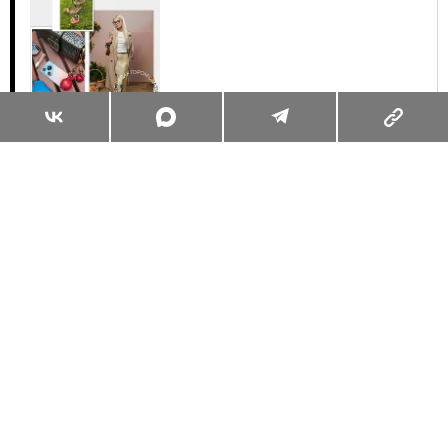
Суперзум: главные моменты лета в
максимальном приближении
Читать
Поделиться
КРАСОТА
БЬЮТИ-КЕЙС
30.07.2026, 16:28
ДЕНЬ С ГЛАВНЫМ РЕДАКТОРОМ:
КАК ВЫГЛЯДИТ МОЯ БЬЮТИ-
РУТИНА В РАБОЧИЕ БУДНИ