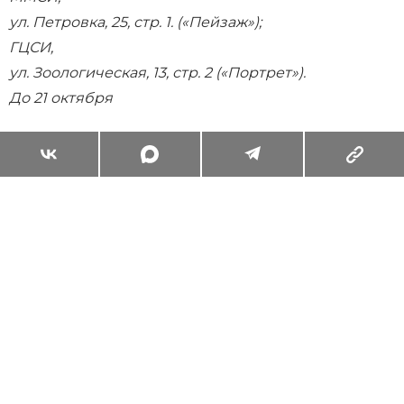
ул. Петровка, 25, стр. 1. («Пейзаж»);
ГЦСИ,
ул. Зоологическая, 13, стр. 2 («Портрет»).
До 21 октября
Суперзум: главные моменты лета в
максимальном приближении
Читать
Поделиться