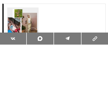
Суперзум: главные моменты лета в
максимальном приближении
Читать
Поделиться
КУЛЬТУРНЫЙ КОД
ИСКУССТВО
23.09.2013, 01:35
КУРСЫ «АРХИТЕКТУРА.