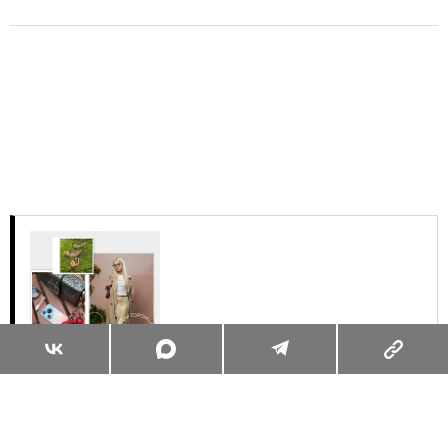
Суперзум: главные моменты лета в
максимальном приближении
Читать