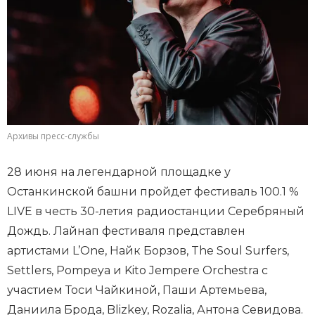
Архивы пресс-службы
28 июня на легендарной площадке у
Останкинской башни пройдет фестиваль 100.1 %
LIVE в честь 30-летия радиостанции Серебряный
Дождь. Лайнап фестиваля представлен
артистами L’One, Найк Борзов, The Soul Surfers,
Settlers, Pompeya и Kito Jempere Orchestra с
участием Тоси Чайкиной, Паши Артемьева,
Даниила Брода, Blizkey, Rozalia, Антона Севидова.