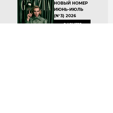
НОВЫЙ НОМЕР
ИЮНЬ-ИЮЛЬ
(N°3) 2026
О НОМЕРЕ
КУПИТЬ
Архив номеров
Соглашение об условиях размещения материалов на сайте
Политика по защите персональных данных ООО «Премиум Индепендент Медиа»
© ООО «Премиум Индепендент Медиа» 2008-2026
Название: Grazia
Учредитель: ООО «Премиум Индепендент Медиа»
Адрес учредителя и издателя: 117105, г. Москва, вн.тер.г. муниципальный округ Донской, ш
Варшавское, д. 9 стр. 1
Адрес редакции: 117105, г. Москва, вн.тер.г. муниципальный округ Донской, ш Варшавское, д. 9 стр.
1
Главный редактор: Макарова А.А.
Телефон редакции: 7 (495) 252-09-99
Электронная почта:
a.kushtina@imedia.ru
Знак информационной продукции: 16+
Регистрационный номер Эл № ФС77–77623 от 29 января 2020 г, зарегистрировано в Федеральной