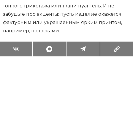
тонкого трикотажа или ткани пуантель. И не
забудьте про акценты: пусть изделие окажется
фактурным или украшаенным ярким принтом,
например, полосками.
Суперзум: главные моменты лета в
максимальном приближении
Читать
Поделиться