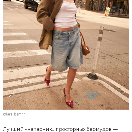
@lara_bsmnn
Лучший «напарник» просторных бермудов —