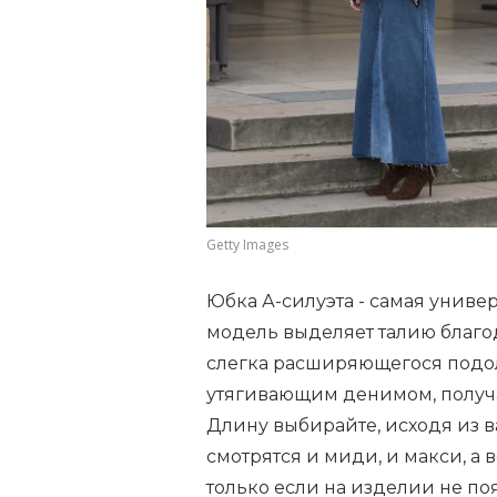
Getty Images
Юбка А-силуэта - самая униве
модель выделяет талию благод
слегка расширяющегося подола
утягивающим денимом, получа
Длину выбирайте, исходя из 
смотрятся и миди, и макси, а 
только если на изделии не п