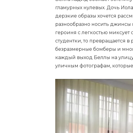
гламурных нулевых. Дочь Иола
дерзкие образы хочется рассма
разнообразно носить джинсы н
героиня с легкостью миксует 
студентки, то превращается в
безразмерные бомберы и мног
каждый выход Беллы на улицу
уличным фотографам, которые 