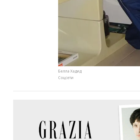
Белла Хадид
Соцсети