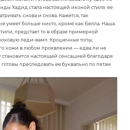
нды Хадид стала настоящей иконой стиля: ее
тривать снова и снова. Кажется, так
е умеет больше никто, кроме как Белла. Наша
стили, предстает то в образе примерной
 роковую леди-вамп. Крошечные топы,
о кожи в любом проявлении — едва ли не
 становится настоящей сенсацией благодаря
готовы преследовать ее буквально по пятам.