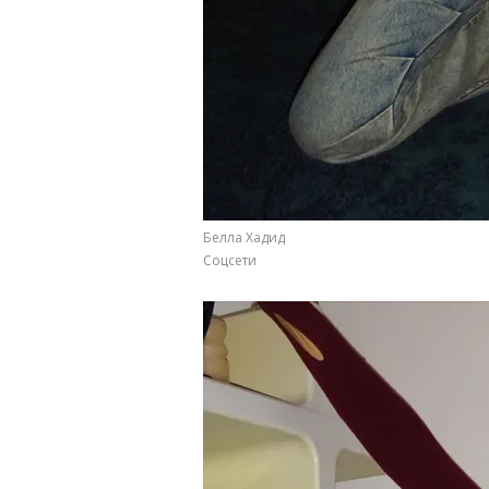
Белла Хадид
Соцсети