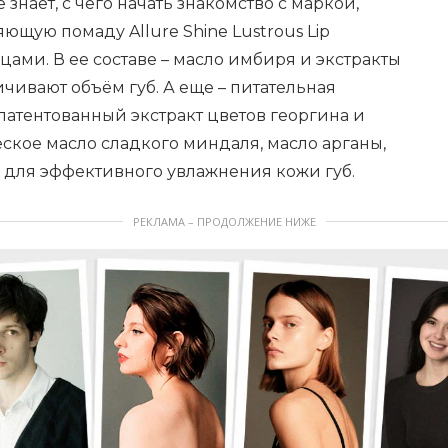
 знает, с чего начать знакомство с маркой,
ющую помаду Allure Shine Lustrous Lip
ми. В ее составе – масло имбиря и экстракты
ичивают объём губ. А еще – питательная
патентованный экстракт цветов георгина и
кое масло сладкого миндаля, масло арганы,
о для эффективного увлажнения кожи губ.
РЕКЛАМА – ПРОДОЛЖЕНИЕ НИЖЕ