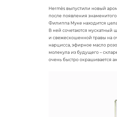
Hermès выпустили новый арома
после появления знаменитого
Филиппа Муке находится цел
В ней сочетаются мускатный ша
и свежескошенной травы на о
нарцисса, эфирное масло роз
молекула из будущего – скларе
очень быстро окрашивается а