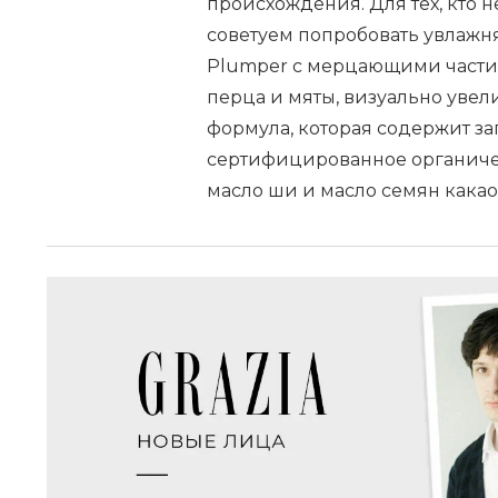
происхождения. Для тех, кто не
советуем попробовать увлажня
Plumper с мерцающими частица
перца и мяты, визуально увел
формула, которая содержит за
сертифицированное органичес
масло ши и масло семян кака