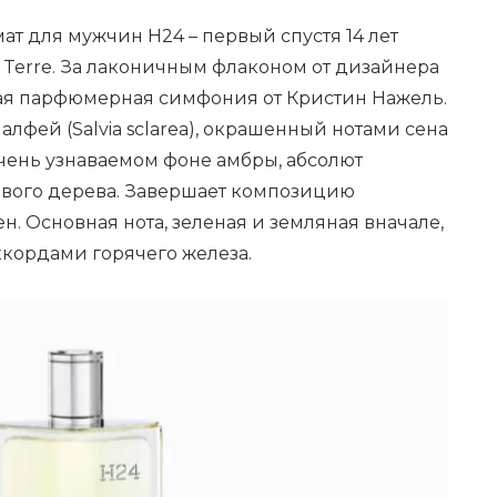
т для мужчин H24 – первый спустя 14 лет
 Terre. За лаконичным флаконом от дизайнера
ая парфюмерная симфония от Кристин Нажель.
лфей (Salvia sclarea), окрашенный нотами сена
чень узнаваемом фоне амбры, абсолют
ового дерева. Завершает композицию
н. Основная нота, зеленая и земляная вначале,
ккордами горячего железа.