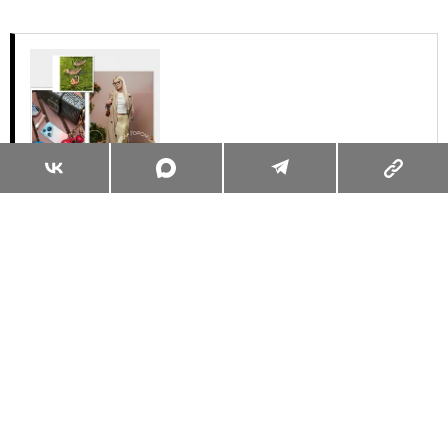
Суперзум: главные моменты лета в
максимальном приближении
Читать
Поделиться
КРАСОТА
БЬЮТИ-КЕЙС
30.07.2026, 16:28