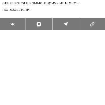
отзываются в комментариях интернет-
пользователи.
Суперзум: главные моменты лета в
максимальном приближении
Читать
Поделиться