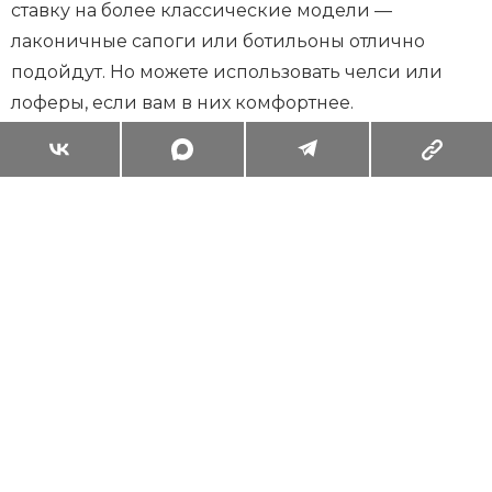
ставку на более классические модели —
лаконичные сапоги или ботильоны отлично
подойдут. Но можете использовать челси или
лоферы, если вам в них комфортнее.
Суперзум: главные моменты лета в
максимальном приближении
Читать
Поделиться