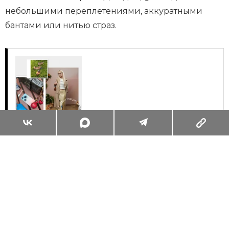
небольшими переплетениями, аккуратными
бантами или нитью страз.
Суперзум: главные моменты лета в
максимальном приближении
Читать
Поделиться