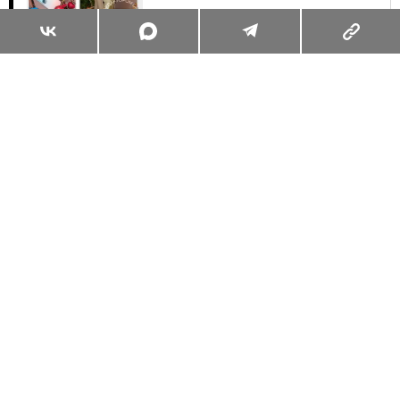
Суперзум: главные моменты лета в
максимальном приближении
Читать
Поделиться
МОДА
ГАЙД ПО ГАРДЕРОБУ
27.06.2025, 12:39
ЭТА СТИЛЬНАЯ ОСЕННЯЯ ОБУВЬ
НИКОГДА НЕ ВЫЙДЕТ ИЗ МОДЫ
ИЩЕМ УНИВЕРСАЛЬНУЮ ПАРУ НА ХОЛОДНЫЙ
СЕЗОН
ПОЛИНА СОЛОВЬЕВА