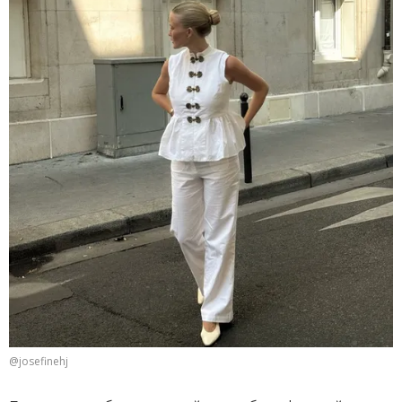
@josefinehj