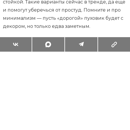
стойкой. Такие варианты сейчас в тренде, да еще
и помогут уберечься от простуд. Помните и про
минимализм — пусть «дорогой» пуховик будет с
декором, но только едва заметным.
Суперзум: главные моменты лета в
максимальном приближении
Читать
Поделиться