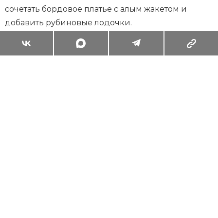
сочетать бордовое платье с алым жакетом и
добавить рубиновые лодочки.
Суперзум: главные моменты лета в
максимальном приближении
Читать
Поделиться