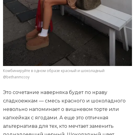
Комбинируйте в одном образе красный и шоколадный
@bethanmccoy
Это сочетание наверняка будет по нраву
сладкоежкам — смесь красного и шоколадного
невольно напоминает о вишневом торте или
капкейках с ягодами. А еще это отличная
альтернатива для тех, кто мечтает заменить
поднадоевший черный. Шоколадный цвет