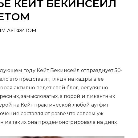
Е КЕЙТ БЕКИНСЕЙЛ
КЕТОМ
ИМ АУТФИТОМ
ледующем году Кейт Бекинсейл отпразднует 50-
ло это представит, глядя на кадры в ее
торая активно ведет свой блог, регулярно
ресных, замысловатых, а порой и пикантных
гурой на Кейт практической любой аутфит
ючение составляют разве что совсем уж
н из таких она продемонстрировала на днях.