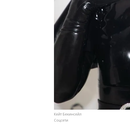
Кейт Бекинсейл
Соцсети