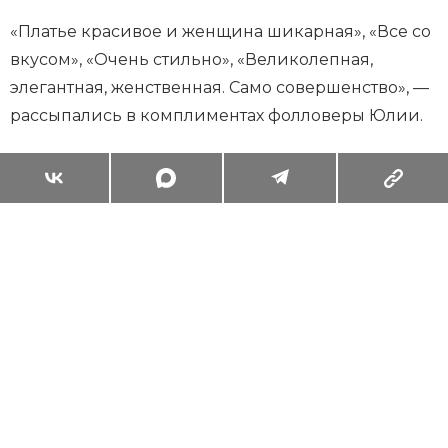
«Платье красивое и женщина шикарная», «Все со
вкусом», «Очень стильно», «Великолепная,
элегантная, женственная. Само совершенство», —
рассыпались в комплиментах фолловеры Юлии.
Суперзум: главные моменты лета в
максимальном приближении
Читать
Поделиться