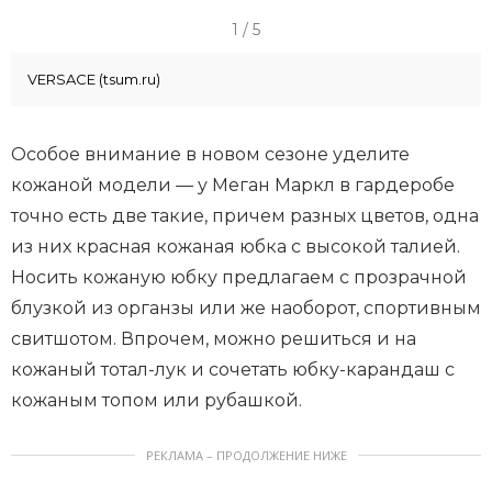
I
1 / 5
t
VERSACE (tsum.ru)
e
m
1
Особое внимание в новом сезоне уделите
o
кожаной модели — у Меган Маркл в гардеробе
f
точно есть две такие, причем разных цветов, одна
5
из них красная кожаная юбка с высокой талией.
Носить кожаную юбку предлагаем с прозрачной
блузкой из органзы или же наоборот, спортивным
свитшотом. Впрочем, можно решиться и на
кожаный тотал-лук и сочетать юбку-карандаш с
кожаным топом или рубашкой.
РЕКЛАМА – ПРОДОЛЖЕНИЕ НИЖЕ