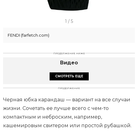
I
1 / 5
t
FENDI (farfetch.com)
e
m
1
ПРОДОЛЖЕНИЕ НИЖЕ
o
Видео
f
СМОТРЕТЬ ЕЩЕ
5
ПРОДОЛЖЕНИЕ
Черная юбка карандаш — вариант на все случаи
жизни. Сочетать ее лучше всего с чем-то
компактным и неброским, например,
кашемировым свитером или простой рубашкой.