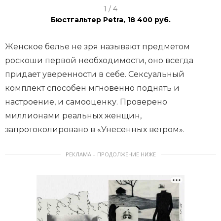
I
1 / 4
t
Бюстгальтер Petra, 18 400 руб.
e
m
Женское белье не зря называют предметом
1
роскоши первой необходимости, оно всегда
o
придает уверенности в себе. Сексуальный
f
комплект способен мгновенно поднять и
4
настроение, и самооценку. Проверено
миллионами реальных женщин,
запротоколировано в «Унесенных ветром».
РЕКЛАМА – ПРОДОЛЖЕНИЕ НИЖЕ