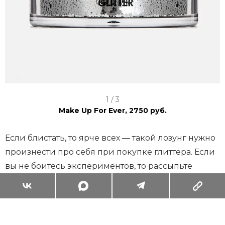
I
1 / 3
t
Make Up For Ever, 2750 руб.
e
m
Если блистать, то ярче всех — такой лозунг нужно
1
произнести про себя при покупке глиттера. Если
o
вы не боитесь экспериментов, то рассыпьте
f
броские блестки на скулы и щеки — так вы
3
создадите эффект веснушек, пусть и
искусственных. Для более соблазнительного
образа приобретите молочко для тела с