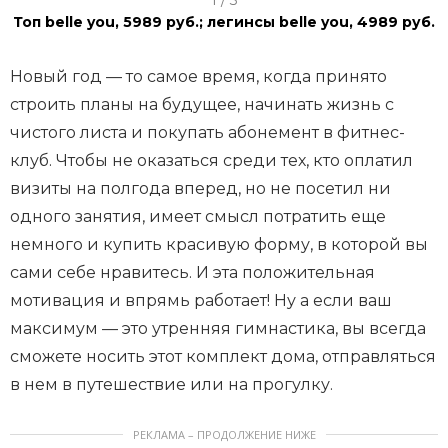
1 / 3
t
Топ belle you, 5989 руб.; легинсы belle you, 4989 руб.
e
m
Новый год — то самое время, когда принято
1
строить планы на будущее, начинать жизнь с
o
чистого листа и покупать абонемент в фитнес-
f
клуб. Чтобы не оказаться среди тех, кто оплатил
3
визиты на полгода вперед, но не посетил ни
одного занятия, имеет смысл потратить еще
немного и купить красивую форму, в которой вы
сами себе нравитесь. И эта положительная
мотивация и впрямь работает! Ну а если ваш
максимум — это утренняя гимнастика, вы всегда
сможете носить этот комплект дома, отправляться
в нем в путешествие или на прогулку.
РЕКЛАМА – ПРОДОЛЖЕНИЕ НИЖЕ