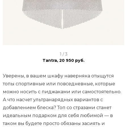
I
1 / 3
t
Tantra, 20 950 руб.
e
m
Уверены, в вашем шкафу наверняка отыщутся
1
топы спортивные или повседневные, которые
o
можно носить с пиджаками или самостоятельно.
f
А что насчет ультранарядных вариантов с
3
добавлением блеска? Топ со стразами станет
идеальным подарком для себя любимой — в
таком вы будете просто обязаны засиять и