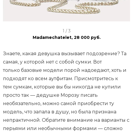
I
1 / 3
t
Madamechatelet, 28 000 руб.
e
m
Знаете, какая девушка вызывает подозрение? Та
1
самая, у которой нет с собой сумки. Вот
o
только базовые модели порой надоедают, хоть и
f
подходят ко всем аутфитам. Присмотритесь к
3
тем сумкам, которые вы бы никогда не купили
просто так — дедушке Морозу писать
необязательно, можно самой приобрести ту
модель, что запала в душу, но была признана
непрактичной. Обратите внимание на варианты с
перьями или необычными формами — сложно