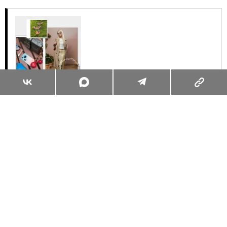
Суперзум: главные моменты лета в
максимальном приближении
Читать
Поделиться
МОДА
ТРЕНДЫ
16.07.2024, 14:53
ЮБКА-ШОРТЫ: ТРЕНД ИЛИ