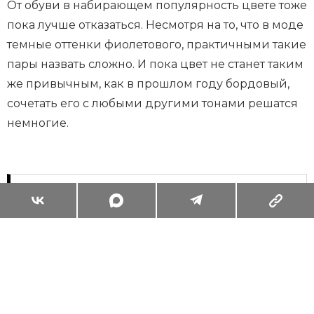
От обуви в набирающем популярность цвете тоже
пока лучше отказаться. Несмотря на то, что в моде
темные оттенки фиолетового, практичными такие
пары назвать сложно. И пока цвет не станет таким
же привычным, как в прошлом году бордовый,
сочетать его с любыми другими тонами решатся
немногие.
Суперзум: главные моменты лета в
максимальном приближении